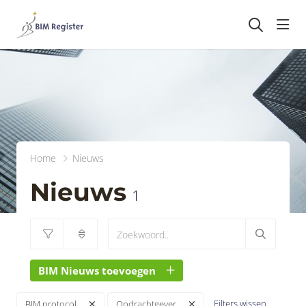
head
Home
Nieuws
Nieuws
1
BIM Nieuws toevoegen
Filters wissen
BIM protocol
Opdrachtgever