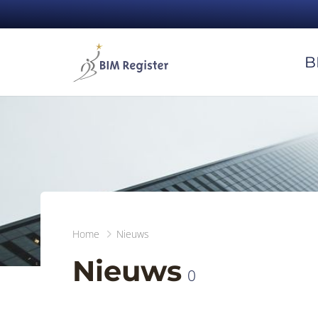
B
Home
Nieuws
Nieuws
0