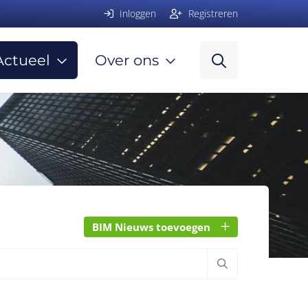
Inloggen
Registreren
Actueel
Over ons
BIM Nieuws toevoegen