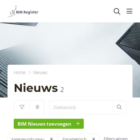
head
Home
Nieuws
Nieuws
2
BIM Nieuws toevoegen
Filters wissen
Ingenieursbureau
Parametrisch