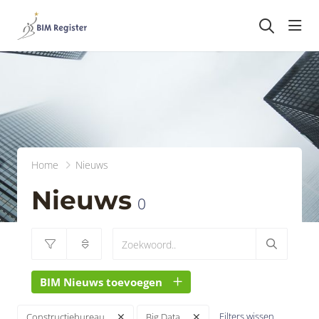
head
Home
Nieuws
Nieuws
0
BIM Nieuws toevoegen
Filters wissen
Constructiebureau
Big Data