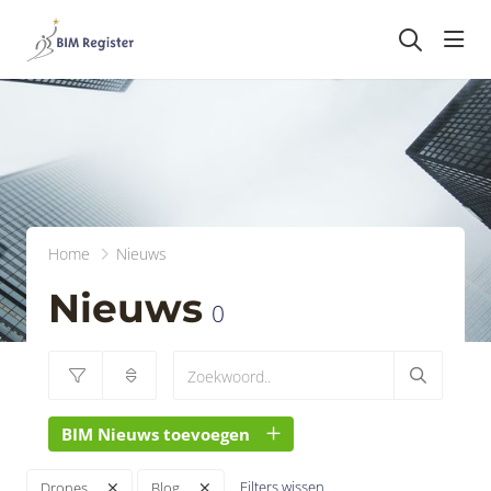
head
Home
Nieuws
Nieuws
0
BIM Nieuws toevoegen
Filters wissen
Drones
Blog