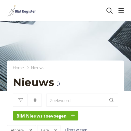
head
Home
Nieuws
Nieuws
0
BIM Nieuws toevoegen
Filters wissen
Afbouw
Data