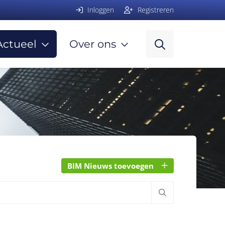
Inloggen
Registreren
Actueel
Over ons
BIM Nieuws toevoegen