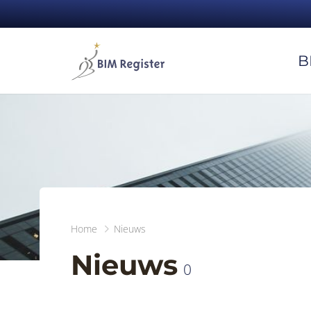
B
Home
Nieuws
Nieuws
0