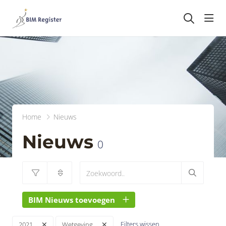
head
Home
Nieuws
Nieuws
0
BIM Nieuws toevoegen
Filters wissen
2021
Wetgeving