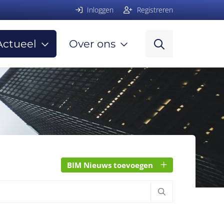
Inloggen
Registreren
Actueel
Over ons
BIM Nieuws toevoegen