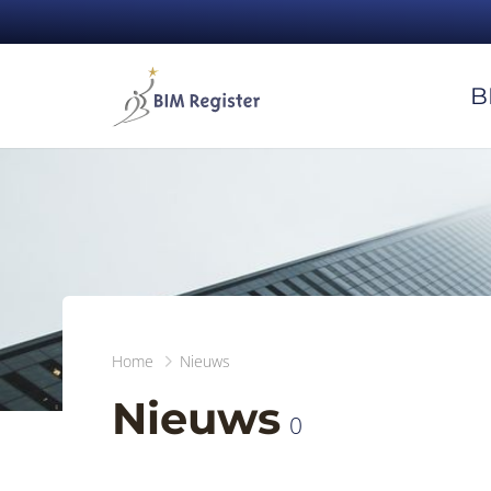
B
Home
Nieuws
Nieuws
0