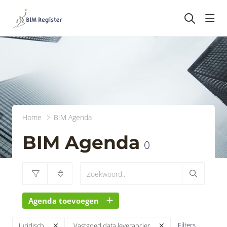
head
Home
BIM Agenda
BIM Agenda
0
Agenda toevoegen
Filters
Juridisch
Vastgoed data leverancier