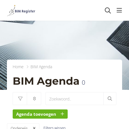
head
Home
BIM Agenda
BIM Agenda
0
Agenda toevoegen
Filters wissen
Onderwijs