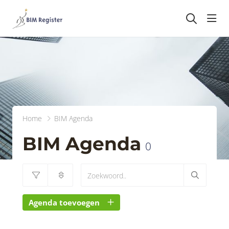
head
Home
BIM Agenda
BIM Agenda
0
Agenda toevoegen