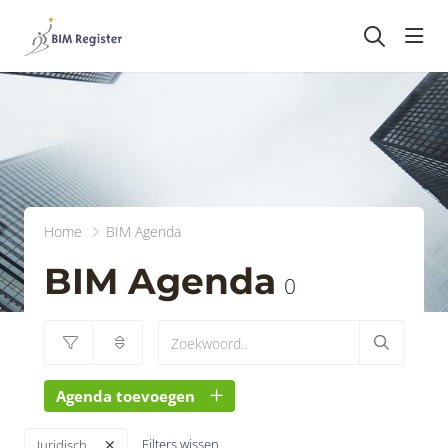
head
Home
BIM Agenda
BIM Agenda
0
Agenda toevoegen
Filters wissen
Juridisch