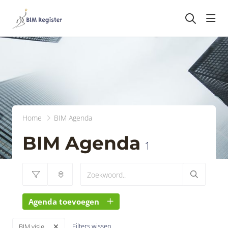
head
Home
BIM Agenda
BIM Agenda
1
Agenda toevoegen
Filters wissen
BIM visie