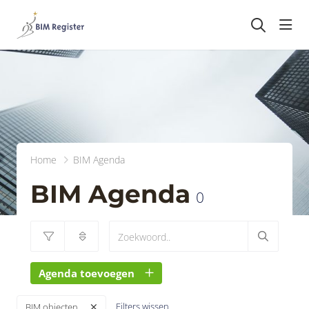
head
Home
BIM Agenda
BIM Agenda
0
Agenda toevoegen
Filters wissen
BIM objecten