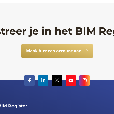
treer je in het BIM Re
Maak hier een account aan
BIM Register