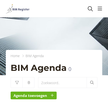
head
Home
BIM Agenda
BIM Agenda
0
Agenda toevoegen