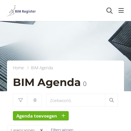
head
Home
BIM Agenda
BIM Agenda
0
Agenda toevoegen
Filters wissen
Laserscannen