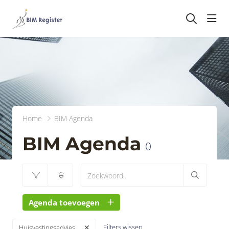
head
Home
BIM Agenda
BIM Agenda
0
Agenda toevoegen
Filters wissen
Huisvestingsadvies