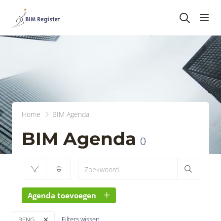
head
Home
BIM Agenda
BIM Agenda
0
Agenda toevoegen
Filters wissen
BENG