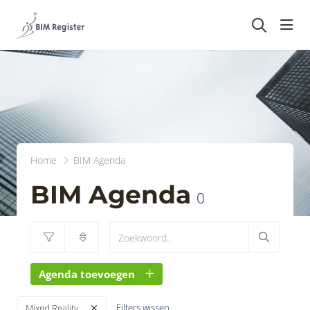
head
Home
BIM Agenda
BIM Agenda
0
Agenda toevoegen
Filters wissen
Mixed Reality