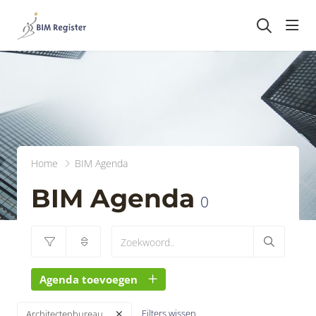
head
Home
BIM Agenda
BIM Agenda
0
Agenda toevoegen
Filters wissen
Architectenbureau