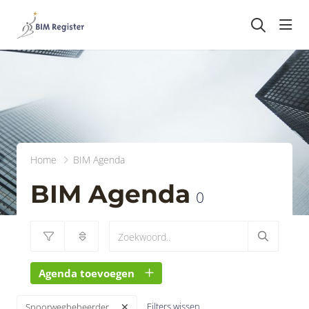
head
Home
BIM Agenda
BIM Agenda
0
Agenda toevoegen
Filters wissen
Spoorwegbeheerder