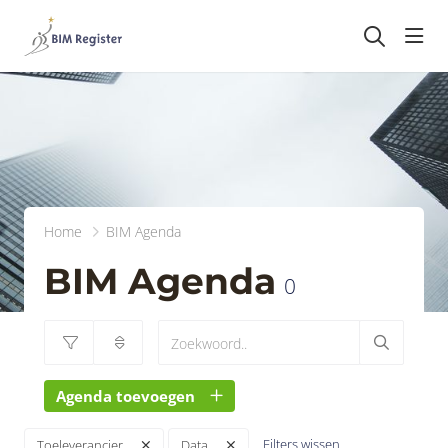
head
Home
BIM Agenda
BIM Agenda
0
Agenda toevoegen
Filters wissen
Toeleverancier
Data