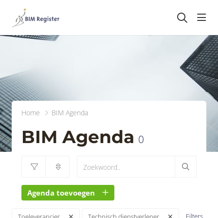
head
Home
BIM Agenda
BIM Agenda
0
Agenda toevoegen
Filters
Toeleverancier
Technisch dienstverlener