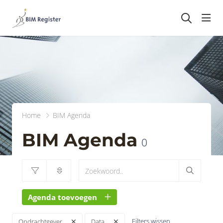
head
Home
BIM Agenda
BIM Agenda
0
Agenda toevoegen
Filters wissen
Opdrachtgever
Data