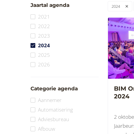
Jaartal agenda
2024
2021
2022
2023
2024
2025
2026
BIM O
Categorie agenda
2024
Aannemer
Automatisering
2 oktobe
Adviesbureau
Jaarbeur
Afbouw