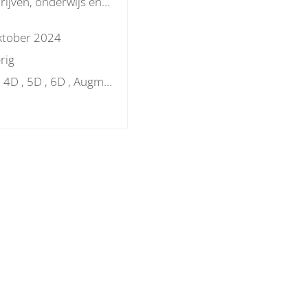
rijven, onderwijs en
.
ktober 2024
rig
3D , 4D , 5D , 6D , Augmented Reality, BIM gebouwdossier, BIM objecten, BIM protocol, BIM visie, GIS, Mixed Reality, Model checking, Parametrisch, Programmeren, Projectmanagement, Virtual Reality, Visualisatie