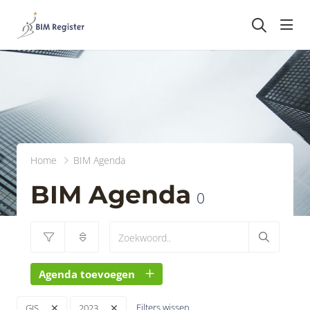
head
Home
BIM Agenda
BIM Agenda
0
Agenda toevoegen
Filters wissen
GIS
2023