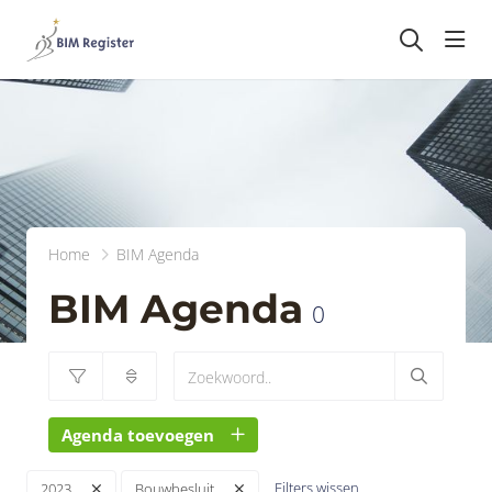
head
Home
BIM Agenda
BIM Agenda
0
Agenda toevoegen
Filters wissen
2023
Bouwbesluit