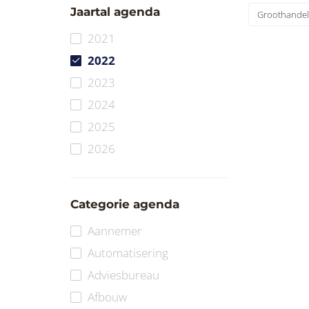
Jaartal agenda
Groothandel
2021
2022
2023
2024
2025
2026
Categorie agenda
Aannemer
Automatisering
Adviesbureau
Afbouw