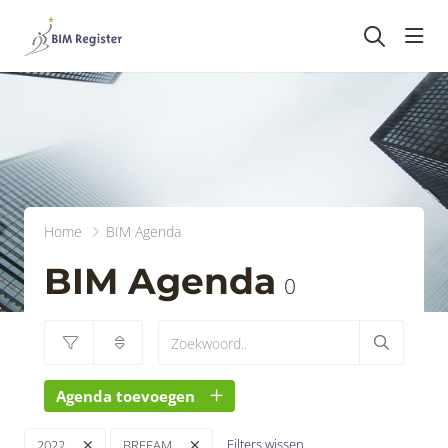
head
Home
BIM Agenda
BIM Agenda
0
Agenda toevoegen
Filters wissen
2022
BREEAM