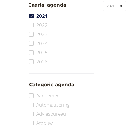
Jaartal agenda
2021
2021
2022
2023
2024
2025
2026
Categorie agenda
Aannemer
Automatisering
Adviesbureau
Afbouw