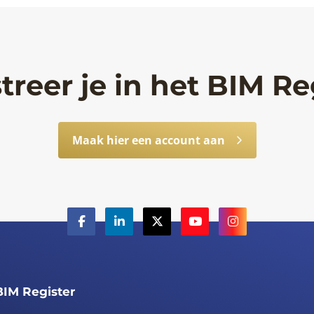
treer je in het BIM Re
Maak hier een account aan
BIM Register