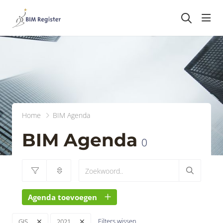
head
Home
BIM Agenda
BIM Agenda
0
Agenda toevoegen
Filters wissen
GIS
2021